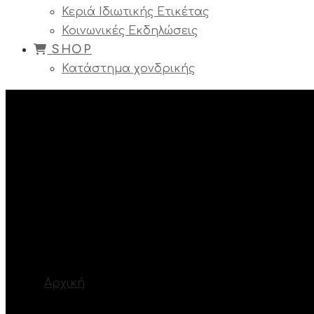
Κεριά Ιδιωτικής Ετικέτας
Κοινωνικές Εκδηλώσεις
SHOP
Κατάστημα χονδρικής
Πήλινο εξ χώρου
Βρίσκεστε εδώ:
Αρχική
ΚΑΤΗΓΟΡΙΕΣ ΚΕΡΙΩΝ