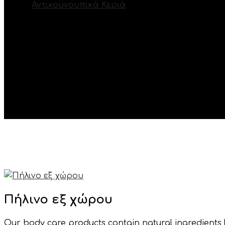
Αντικουνουπικά Κεριά
Πήλινο εξ χώρου
Πήλινο εξ χώρου
Our body care products contain natural ingredients l